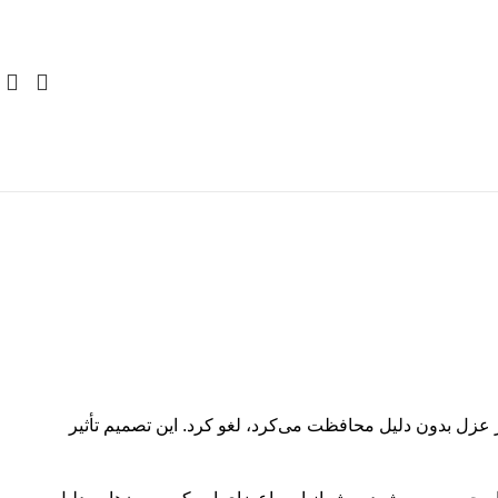
وکتور
قالب‌ سایت
آیکون
قالب پنل ادمین
پوستر و تبلیغات
UI/UX
کارت ویزیت
فیگما
کاراکتر
Canva
بسته‌بندی
له را که اعضای مستقل کمیسیون‌های دولتی را از عزل بدون دلیل محافظت می‌کرد، لغو کرد. این تصمیم تأثیر