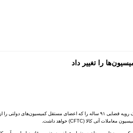
ب خام پروپوزال
قالب سایت
ب خام پایان نامه
موکاپ
ب خام رزومه
کولاژ
‌نویس نامه
فریم
شور
تبلیغات
ون‌ها را تغییر داد
دیوان عالی ایالات متحده در پرونده ترامپ علیه اسلاتر با رای ۶ به ۳، یک رویه قضایی ۹۱ سا