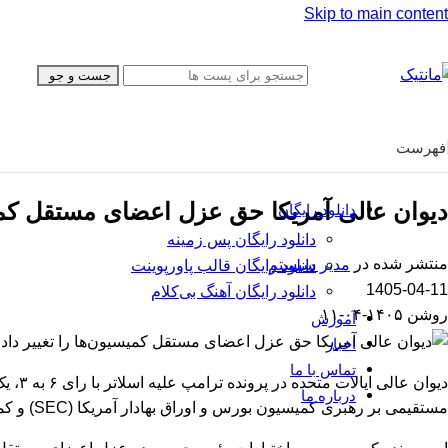
همه محصولات
قال
Skip to main content
اینفوگرافیک
قال
تایم‌لاین
قال
جست و جو
پایان‌نامه
پیش
گزارش فعالیت
برو
معرفی محصول
فهرست
دیوان عالی آمریکا حق عزل اعضای مستقل کمیسی
دانلود رایگان
دانلود رایگان پس زمینه
منتشر شده در
مدیر سیستم
دانلود رایگان قالب‌ پاورپوینت
1405-04-11
دانلود رایگان آهنگ بی‌کلام
روشن ۱۴۰۵-۰۴-۱۱
آموزش
اخبار
تماس با ما
درباره ما
مستقیمی بر رهبری کمیسیون بورس و اوراق بهادار آمریکا (SEC) و کمیسیون معاملات آتی کالا (CFTC) خواهد داشت.