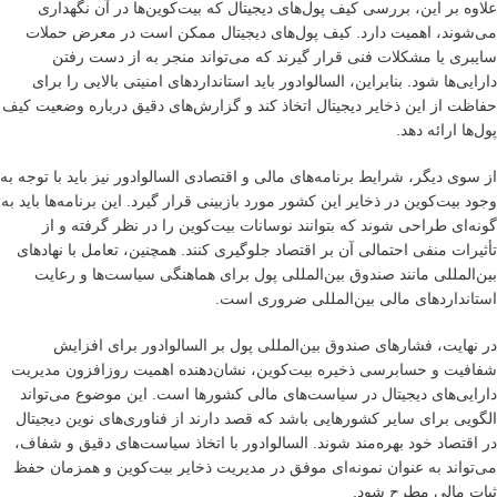
علاوه بر این، بررسی کیف پول‌های دیجیتال که بیت‌کوین‌ها در آن نگهداری
می‌شوند، اهمیت دارد. کیف پول‌های دیجیتال ممکن است در معرض حملات
سایبری یا مشکلات فنی قرار گیرند که می‌تواند منجر به از دست رفتن
دارایی‌ها شود. بنابراین، السالوادور باید استانداردهای امنیتی بالایی را برای
حفاظت از این ذخایر دیجیتال اتخاذ کند و گزارش‌های دقیق درباره وضعیت کیف
پول‌ها ارائه دهد.
از سوی دیگر، شرایط برنامه‌های مالی و اقتصادی السالوادور نیز باید با توجه به
وجود بیت‌کوین در ذخایر این کشور مورد بازبینی قرار گیرد. این برنامه‌ها باید به
گونه‌ای طراحی شوند که بتوانند نوسانات بیت‌کوین را در نظر گرفته و از
تأثیرات منفی احتمالی آن بر اقتصاد جلوگیری کنند. همچنین، تعامل با نهادهای
بین‌المللی مانند صندوق بین‌المللی پول برای هماهنگی سیاست‌ها و رعایت
استانداردهای مالی بین‌المللی ضروری است.
در نهایت، فشارهای صندوق بین‌المللی پول بر السالوادور برای افزایش
شفافیت و حسابرسی ذخیره بیت‌کوین، نشان‌دهنده اهمیت روزافزون مدیریت
دارایی‌های دیجیتال در سیاست‌های مالی کشورها است. این موضوع می‌تواند
الگویی برای سایر کشورهایی باشد که قصد دارند از فناوری‌های نوین دیجیتال
در اقتصاد خود بهره‌مند شوند. السالوادور با اتخاذ سیاست‌های دقیق و شفاف،
می‌تواند به عنوان نمونه‌ای موفق در مدیریت ذخایر بیت‌کوین و همزمان حفظ
ثبات مالی مطرح شود.