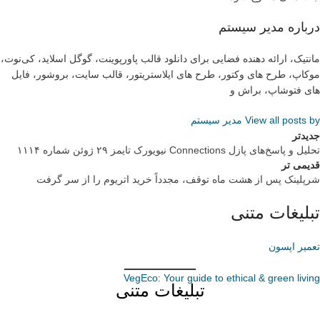
درباره مدیر سیستم
مانتیک، ارائه دهنده فضایی برای دانلود قالب پاورپوینت، گوگل اسلاید، کی‌نوت،
موکاپ، طرح های وکتور، طرح های ایلاستریتور، قالب سایت، بروشور، فایل
های فتوشاپ، براش و
View all posts by مدیر سیستم
جدیدتر
تحلیل و پاسخ‌های پازل Connections نیویورک تایمز ۲۹ ژوئن شماره ۱۱۱۴
قدیمی تر
شرپلینک پس از هشت ماه توقف، مجدداً خرید اتریوم را از سر گرفت
تبلیغات متنی
تعمیر اپسون
VegEco: Your guide to ethical & green living
تبلیغات متنی