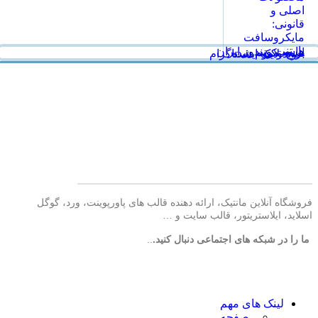
اصلی و
قانونی:
مایکروسافت
پارتنر
هاست ویندوز ایران
انیمه مرتد
برنج وکیوم شده
خرید لایک اینستاگرام
فروشگاه آنلاین مانتیک، ارائه دهنده قالب های پاورپوینت، ورد، گوگل
اسلاید، ایلاستریتور، قالب سایت و …
ما را در شبکه های اجتماعی دنبال کنید.
..
لینک های مهم
- صفحه