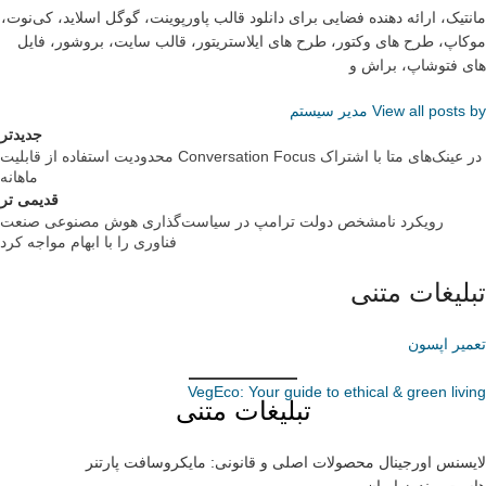
مانتیک، ارائه دهنده فضایی برای دانلود قالب پاورپوینت، گوگل اسلاید، کی‌نوت،
موکاپ، طرح های وکتور، طرح های ایلاستریتور، قالب سایت، بروشور، فایل
های فتوشاپ، براش و
View all posts by مدیر سیستم
جدیدتر
محدودیت استفاده از قابلیت Conversation Focus در عینک‌های متا با اشتراک
ماهانه
قدیمی تر
رویکرد نامشخص دولت ترامپ در سیاست‌گذاری هوش مصنوعی صنعت
فناوری را با ابهام مواجه کرد
تبلیغات متنی
تعمیر اپسون
VegEco: Your guide to ethical & green living
تبلیغات متنی
لایسنس اورجینال محصولات اصلی و قانونی: مایکروسافت پارتنر