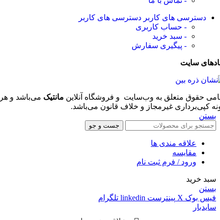
- تماس با ما
دسترسی های کاربر
دسترسی های کاربر
- حساب کاربری
- سبد خرید
- پیگیری سفارش
ادهای سایت
امی حقوق متعلق به وب‌سایت و فروشگاه‌ آنلاین
مانتیک
می‌باشد و هر
نه کپی‌برداری غیرمجاز و خلاف قانون می‌باشد.
بستن
جست و جو
علاقه مندی ها
مقایسه
ورود / فرم ثبت نام
سبد خرید
بستن
فیس بوک
X
پینترست
linkedin
تلگرام
سایدبار