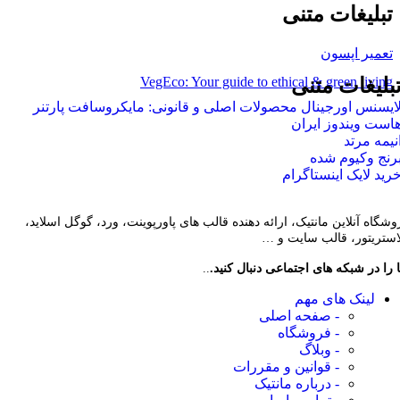
تبلیغات متنی
تعمیر اپسون
VegEco: Your guide to ethical & green living
بلیغات متنی
ایسنس اورجینال محصولات اصلی و قانونی: مایکروسافت پارتنر
است ویندوز ایران
نیمه مرتد
رنج وکیوم شده
رید لایک اینستاگرام
وشگاه آنلاین مانتیک، ارائه دهنده قالب های پاورپوینت، ورد، گوگل اسلاید،
لاستریتور، قالب سایت و …
 را در شبکه های اجتماعی دنبال کنید.
..
لینک های مهم
- صفحه اصلی
- فروشگاه
- وبلاگ
- قوانین و مقررات
- درباره مانتیک