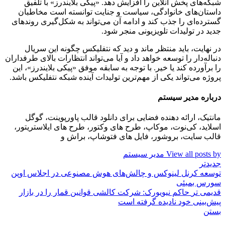
شبکه‌های پخش آنلاین را افزایش دهد. «پیکی بلایندرز» با تلفیق
داستان‌های خانوادگی، سیاست و جنایت توانسته است مخاطبان
گسترده‌ای را جذب کند و ادامه آن می‌تواند به شکل‌گیری روندهای
جدید در تولیدات تلویزیونی منجر شود.
در نهایت، باید منتظر ماند و دید که نتفلیکس چگونه این سریال
دنباله‌دار را توسعه خواهد داد و آیا می‌تواند انتظارات بالای طرفداران
را برآورده کند یا خیر. با توجه به سابقه موفق «پیکی بلایندرز»، این
پروژه می‌تواند یکی از مهم‌ترین تولیدات آینده شبکه نتفلیکس باشد.
درباره مدیر سیستم
مانتیک، ارائه دهنده فضایی برای دانلود قالب پاورپوینت، گوگل
اسلاید، کی‌نوت، موکاپ، طرح های وکتور، طرح های ایلاستریتور،
قالب سایت، بروشور، فایل های فتوشاپ، براش و
View all posts by مدیر سیستم
جدیدتر
توسعه کرنل لینوکس و چالش‌های هوش مصنوعی در اجلاس اوپن
سورس بمبئی
قدیمی تر
حاکم نیویورک: شرکت کالشی قوانین قمار را در بازار
پیش‌بینی خود نادیده گرفته است
بستن