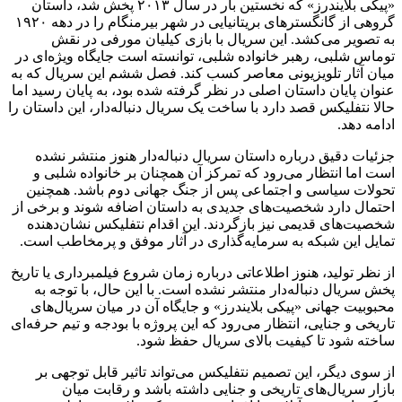
«پیکی بلایندرز» که نخستین بار در سال ۲۰۱۳ پخش شد، داستان
گروهی از گانگسترهای بریتانیایی در شهر بیرمنگام را در دهه ۱۹۲۰
به تصویر می‌کشد. این سریال با بازی کیلیان مورفی در نقش
توماس شلبی، رهبر خانواده شلبی، توانسته است جایگاه ویژه‌ای در
میان آثار تلویزیونی معاصر کسب کند. فصل ششم این سریال که به
عنوان پایان داستان اصلی در نظر گرفته شده بود، به پایان رسید اما
حالا نتفلیکس قصد دارد با ساخت یک سریال دنباله‌دار، این داستان را
ادامه دهد.
جزئیات دقیق درباره داستان سریال دنباله‌دار هنوز منتشر نشده
است اما انتظار می‌رود که تمرکز آن همچنان بر خانواده شلبی و
تحولات سیاسی و اجتماعی پس از جنگ جهانی دوم باشد. همچنین
احتمال دارد شخصیت‌های جدیدی به داستان اضافه شوند و برخی از
شخصیت‌های قدیمی نیز بازگردند. این اقدام نتفلیکس نشان‌دهنده
تمایل این شبکه به سرمایه‌گذاری در آثار موفق و پرمخاطب است.
از نظر تولید، هنوز اطلاعاتی درباره زمان شروع فیلمبرداری یا تاریخ
پخش سریال دنباله‌دار منتشر نشده است. با این حال، با توجه به
محبوبیت جهانی «پیکی بلایندرز» و جایگاه آن در میان سریال‌های
تاریخی و جنایی، انتظار می‌رود که این پروژه با بودجه و تیم حرفه‌ای
ساخته شود تا کیفیت بالای سریال حفظ شود.
از سوی دیگر، این تصمیم نتفلیکس می‌تواند تاثیر قابل توجهی بر
بازار سریال‌های تاریخی و جنایی داشته باشد و رقابت میان