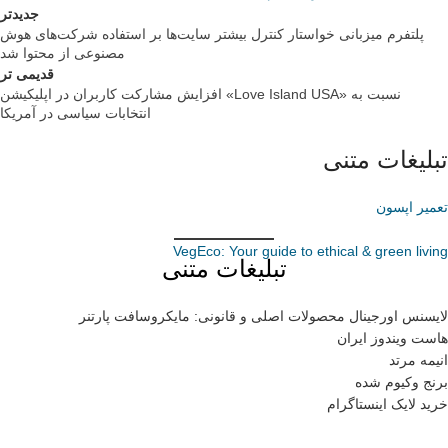
جدیدتر
پلتفرم میزبانی خواستار کنترل بیشتر سایت‌ها بر استفاده شرکت‌های هوش
مصنوعی از محتوا شد
قدیمی تر
افزایش مشارکت کاربران در اپلیکیشن «Love Island USA» نسبت به
انتخابات سیاسی در آمریکا
تبلیغات متنی
تعمیر اپسون
VegEco: Your guide to ethical & green living
تبلیغات متنی
لایسنس اورجینال محصولات اصلی و قانونی: مایکروسافت پارتنر
هاست ویندوز ایران
انیمه مرتد
برنج وکیوم شده
خرید لایک اینستاگرام