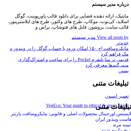
درباره مدیر سیستم
مانتیک، ارائه دهنده فضایی برای دانلود قالب پاورپوینت، گوگل
اسلاید، کی‌نوت، موکاپ، طرح های وکتور، طرح های ایلاستریتور،
قالب سایت، بروشور، فایل های فتوشاپ، براش و
View all posts by مدیر سیستم
جدیدتر
مایکروسافت اج ۱۵۰ امکان ورود با حساب گوگل را در ویندوز و
مک فراهم کرد
قدیمی تر
متا پلتفرم Pocket را برای ساخت و اشتراک‌گذاری
مینی‌گیم‌ها معرفی کرد
بستن
تبلیغات متنی
تعمیر اپسون
VegEco: Your guide to ethical & green living
بلیغات متنی
ایسنس اورجینال محصولات اصلی و قانونی: مایکروسافت پارتنر
است ویندوز ایران
نیمه مرتد
رنج وکیوم شده