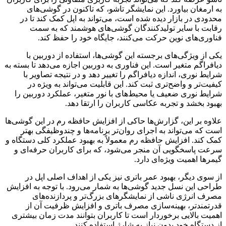
به ارمغان بیاورد. این نمایشگر تاشو، که تاکنون در گوشی‌های
محدودی در بازار دیده شده است، می‌تواند به اپل کمک کند تا در
رقابت با سایر تولیدکنندگان گوشی‌های هوشمند که به سمت
فناوری‌های نوین حرکت می‌کنند، جایگاه خود را حفظ کند.
یکی از ویژگی‌های برجسته این گوشی‌ها، استفاده از دوربین با
دیافراگم متغیر است. این فناوری به دوربین اجازه می‌دهد تا بسته به
شرایط نوری، اندازه دیافراگم را تغییر دهد و در نتیجه تصاویر با
کیفیت‌تر و واضح‌تری ثبت کند. این قابلیت می‌تواند به ویژه در
شرایط نوری ضعیف یا محیط‌های با نور متغیر، عملکرد دوربین را
بهبود بخشد و تجربه عکاسی کاربران را ارتقا دهد.
علاوه بر این، گزارش‌ها حاکی از افزایش حافظه رم در این گوشی‌ها
است که می‌تواند به اجرای روان‌تر برنامه‌ها و چندوظیفگی بهتر
کمک کند. افزایش حافظه رم معمولاً به بهبود عملکرد کلی دستگاه و
سرعت پاسخگویی آن منجر می‌شود، که برای کاربران حرفه‌ای و
گیمرها اهمیت ویژه‌ای دارد.
از سوی دیگر، بهبود عمر باتری نیز یکی از اهداف اصلی اپل در
طراحی این نسل جدید گوشی‌ها به شمار می‌رود. با توجه به افزایش
مصرف انرژی ناشی از نمایشگرهای بزرگ‌تر و پردازنده‌های
قدرتمندتر، بهینه‌سازی مصرف باتری و افزایش ظرفیت آن از
اهمیت بالایی برخوردار است تا کاربران بتوانند مدت زمان بیشتری
از دستگاه خود بدون نیاز به شارژ استفاده کنند.