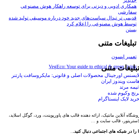
جدیدتر
همکاری ادوبی و دیزنی برای توسعه راهکار هوش مصنوعی
سفارشی
قدیمی تر
تیدال سیاست‌های جدید خود درباره موسیقی تولید شده
توسط هوش مصنوعی را اعلام کرد
بستن
تبلیغات متنی
تعمیر اپسون
VegEco: Your guide to ethical & green living
بلیغات متنی
ایسنس اورجینال محصولات اصلی و قانونی: مایکروسافت پارتنر
است ویندوز ایران
نیمه مرتد
رنج وکیوم شده
رید لایک اینستاگرام
وشگاه آنلاین مانتیک، ارائه دهنده قالب های پاورپوینت، ورد، گوگل اسلاید،
لاستریتور، قالب سایت و …
 را در شبکه های اجتماعی دنبال کنید.
..