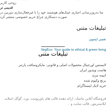
روحی کاربر
قدیمی تر
متا به‌روزرسانی اجباری عینک‌های هوشمند خود را با غیرفعال‌سازی دوربین در
صورت دستکاری چراغ حریم خصوصی منتشر کرد
تبلیغات متنی
تعمیر اپسون
VegEco: Your guide to ethical & green living
تبلیغات متنی
لایسنس اورجینال محصولات اصلی و قانونی: مایکروسافت پارتنر
هاست ویندوز ایران
انیمه مرتد
برنج وکیوم شده
خرید لایک اینستاگرام
فروشگاه آنلاین مانتیک، ارائه دهنده قالب های پاورپوینت، ورد، گوگل اسلاید،
ایلاستریتور، قالب سایت و …