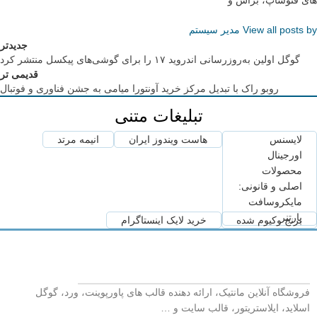
های فتوشاپ، براش و
View all posts by مدیر سیستم
جدیدتر
گوگل اولین به‌روزرسانی اندروید ۱۷ را برای گوشی‌های پیکسل منتشر کرد
قدیمی تر
روبو راک با تبدیل مرکز خرید آونتورا میامی به جشن فناوری و فوتبال
تبلیغات متنی
لایسنس
هاست ویندوز ایران
انیمه مرتد
اورجینال
محصولات
اصلی و قانونی:
مایکروسافت
پارتنر
برنج وکیوم شده
خرید لایک اینستاگرام
فروشگاه آنلاین مانتیک، ارائه دهنده قالب های پاورپوینت، ورد، گوگل
اسلاید، ایلاستریتور، قالب سایت و …