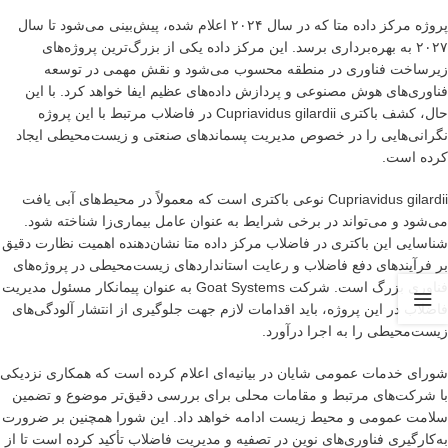
پروژه مرکز داده متا که در سال ۲۰۲۴ اعلام شده، پیش‌بینی می‌شود تا سال
۲۰۲۷ به بهره‌برداری برسد. این مرکز داده یکی از بزرگ‌ترین پروژه‌های
زیرساخت فناوری در منطقه محسوب می‌شود و نقش مهمی در توسعه
فناوری‌های هوش مصنوعی و پردازش داده‌های عظیم ایفا خواهد کرد. با این
حال، کشف باکتری Cupriavidus gilardii در فاضلاب مرتبط با این پروژه
نگرانی‌هایی را در خصوص مدیریت پسماندهای صنعتی و زیست‌محیطی ایجاد
کرده است.
Cupriavidus gilardii نوعی باکتری است که معمولاً در محیط‌های آبی یافت
می‌شود و می‌تواند در برخی شرایط به عنوان عامل بیماری‌زا شناخته شود.
شناسایی این باکتری در فاضلاب مرکز داده متا نشان‌دهنده اهمیت نظارت دقیق
بر فرآیندهای دفع فاضلاب و رعایت استانداردهای زیست‌محیطی در پروژه‌های
فناوری بزرگ است. شرکت Goat Systems به عنوان پیمانکار مسئول مدیریت
فاضلاب در این پروژه، باید اقدامات لازم جهت جلوگیری از انتشار آلودگی‌های
زیست‌محیطی را به اجرا درآورد.
شورای خدمات عمومی شایان در بیانیه‌ای اعلام کرده است که همکاری نزدیکی
با شرکت‌های مرتبط و مقامات محلی برای بررسی دقیق‌تر موضوع و تضمین
سلامت عمومی و محیط زیست ادامه خواهد داد. این شورا همچنین بر ضرورت
به‌کارگیری فناوری‌های نوین در تصفیه و مدیریت فاضلاب تأکید کرده است تا از