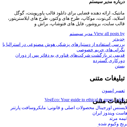
درباره مدیر سیستم
مانتیک، ارائه دهنده فضایی برای دانلود قالب پاورپوینت، گوگل
اسلاید، کی‌نوت، موکاپ، طرح های وکتور، طرح های ایلاستریتور،
قالب سایت، بروشور، فایل های فتوشاپ، براش و
View all posts by مدیر سیستم
جدیدتر
بررسی استفاده از دستیارهای پزشکی هوش مصنوعی در استرالیا با
نگرانی‌های حریم خصوصی
قدیمی تر
بازگشت شرکت‌های فناوری به دفاتر پس از دوران
دورکاری گسترده
بستن
تبلیغات متنی
تعمیر اپسون
VegEco: Your guide to ethical & green living
بلیغات متنی
ایسنس اورجینال محصولات اصلی و قانونی: مایکروسافت پارتنر
است ویندوز ایران
نیمه مرتد
رنج وکیوم شده