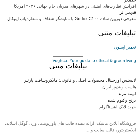
جدیدتر
افزایش نظارت‌های امنیتی در شهرهای میزبان جام جهانی ۲۰۲۶ آمریکا
قدیمی تر
معرفی دوربین ساده Godox C۱۰۰ با نمایشگر شفاف و منظره‌یاب اپتیکال
تبلیغات متنی
تعمیر اپسون
VegEco: Your guide to ethical & green living
تبلیغات متنی
لایسنس اورجینال محصولات اصلی و قانونی: مایکروسافت پارتنر
هاست ویندوز ایران
انیمه مرتد
برنج وکیوم شده
خرید لایک اینستاگرام
فروشگاه آنلاین مانتیک، ارائه دهنده قالب های پاورپوینت، ورد، گوگل اسلاید،
ایلاستریتور، قالب سایت و …