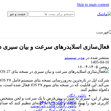
بروشور
Skip to main content
فتوشاپ
قالب سایت
جست و جو
موکاپ
کولاژ
فریم
تبلیغات
فهرست
ایلاستریتور
وکتور
آیکون
فعال‌سازی اسلایدرهای سرعت و بیان سیری در نسخ
پوستر و تبلیغات
کارت ویزیت
منتشر شده در
مدیر سیستم
کاراکتر
1405-04-16
بسته‌بندی
روشن ۱۴۰۵-۰۴-۱۶
قالب وب‌سایت
قالب‌ سایت
قالب پنل ادمین
UI/UX
می‌کند. این قابلیت که د
فیگما
دلخواه تنظیم کنند.
Canva
دانلود رایگان
پیش از این، سیری به صورت پیش‌فرض با یک سرعت و لحن مشخص پاسخ 
دانلود رایگان پس زمینه
کاربری خود را بهبود بخشند و سیری را به گونه‌ای تنظیم کنند که صد
دانلود رایگان قالب‌ پاورپوینت
دانلود رایگان آهنگ بی‌کلام