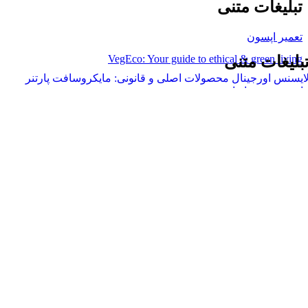
تبلیغات متنی
تعمیر اپسون
VegEco: Your guide to ethical & green living
بلیغات متنی
ایسنس اورجینال محصولات اصلی و قانونی: مایکروسافت پارتنر
است ویندوز ایران
نیمه مرتد
رنج وکیوم شده
رید لایک اینستاگرام
وشگاه آنلاین مانتیک، ارائه دهنده قالب های پاورپوینت، ورد، گوگل اسلاید، ایل
 را در شبکه های اجتماعی دنبال کنید.
..
لینک های مهم
- صفحه اصلی
- فروشگاه
- وبلاگ
- قوانین و مقررات
- درباره مانتیک
- تماس با ما