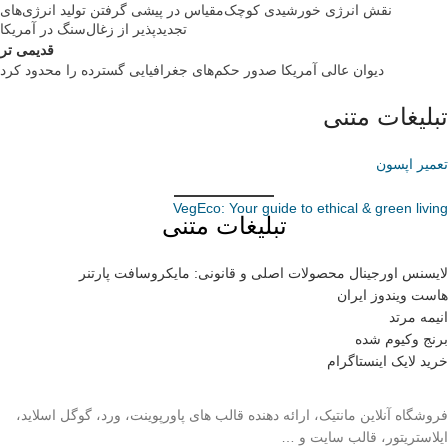
نقش انرژی خورشیدی کوچک‌مقیاس در پیشی گرفتن تولید انرژی‌های
تجدیدپذیر از زغال‌سنگ در آمریکا
قدیمی تر
دیوان عالی آمریکا صدور حکم‌های جغرافیایی گسترده را محدود کرد
تبلیغات متنی
تعمیر اپسون
VegEco: Your guide to ethical & green living
تبلیغات متنی
لایسنس اورجینال محصولات اصلی و قانونی: مایکروسافت پارتنر
هاست ویندوز ایران
انیمه مرتد
برنج وکیوم شده
خرید لایک اینستاگرام
فروشگاه آنلاین مانتیک، ارائه دهنده قالب های پاورپوینت، ورد، گوگل اسلاید،
ایلاستریتور، قالب سایت و …