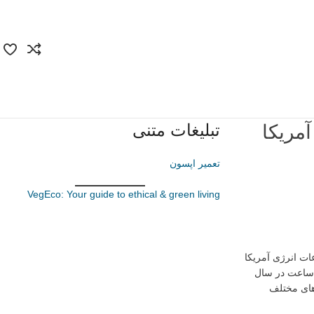
تبلیغات متنی
رق آمریکا
تعمیر اپسون
VegEco: Your guide to ethical & green living
ات انرژی آمریکا
ارد کیلووات‌ساعت در سال ۲۰۲۶ و سپس به ۴۳۹۹ میلیارد کیلووات‌ساعت در سال
های مختلف