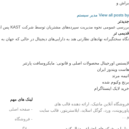
براش و
View all posts by مدیر سیستم
جدیدتر
بررسی عمومی نحوه مدیریت سپرده‌های مشتریان توسط شرکت KAST پس از مناقشه توییتری مدیران عامل ether.fi و KAST
قدیمی تر
نگاه سختگیرانه نهادهای نظارتی هند به دارایی‌های دیجیتال در حالی که جهان به 
لایسنس اورجینال محصولات اصلی و قانونی: مایکروسافت پارتنر
هاست ویندوز ایران
انیمه مرتد
برنج وکیوم شده
خرید لایک اینستاگرام
لینک های مهم
فروشگاه آنلاین مانتیک، ارائه دهنده قالب های
- صفحه اصلی
پاورپوینت، ورد، گوگل اسلاید، ایلاستریتور، قالب سایت
و …
- فروشگاه
ما را در شبکه های اجتماعی دنبال کنید.
..
- وبلاگ