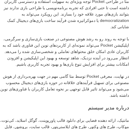
متا در طراحی Pocket توجه ویژه‌ای به سهولت استفاده و دسترسی کاربران
داشته است تا حتی افرادی که تجربه برنامه‌نویسی یا طراحی بازی ندارند نیز
بتوانند بازی‌های مورد علاقه خود را بسازند. این رویکرد می‌تواند به
democratization یا دموکراتیزه شدن فرآیند ساخت بازی‌های دیجیتال کمک
شایانی کند.
با توجه به روند رو به رشد هوش مصنوعی در صنعت بازی‌سازی و سرگرمی،
اپلیکیشن Pocket می‌تواند نمونه‌ای از کاربردهای نوین این فناوری باشد که به
کاربران عادی امکان خلق محتواهای تعاملی و شخصی‌سازی شده را می‌دهد.
انتظار می‌رود در آینده نزدیک، شاهد توسعه و بهبود این اپلیکیشن و افزودن
امکانات بیشتر برای افزایش تنوع بازی‌ها و بهبود تجربه کاربری باشیم.
در نهایت، معرفی Pocket توسط متا گامی مهم در جهت بهره‌برداری از هوش
مصنوعی برای تسهیل فرآیندهای خلاقانه در حوزه بازی‌های دیجیتال محسوب
می‌شود و می‌تواند تاثیر قابل توجهی بر نحوه تعامل کاربران با فناوری‌های نوین
داشته باشد.
درباره مدیر سیستم
مانتیک، ارائه دهنده فضایی برای دانلود قالب پاورپوینت، گوگل اسلاید، کی‌نوت،
موکاپ، طرح های وکتور، طرح های ایلاستریتور، قالب سایت، بروشور، فایل