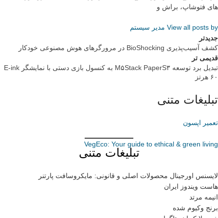
های فتوشاپ، براش و
View all posts by مدیر سیستم
جدیدتر
کشف آسیب‌پذیری BioShocking در مرورگرهای هوش مصنوعی خودکار
قدیمی تر
تبدیل برد توسعه M۵Stack PaperS۳ به کنسول بازی دستی با نمایشگر E-ink
۶۰ هرتز
تبلیغات متنی
تعمیر اپسون
VegEco: Your guide to ethical & green living
تبلیغات متنی
لایسنس اورجینال محصولات اصلی و قانونی: مایکروسافت پارتنر
هاست ویندوز ایران
انیمه مرتد
برنج وکیوم شده