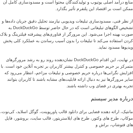
منابع درآمد اصلی یوتیوب و تولیدکنندگان محتوا است و مسدودسازی کامل آن
ممکن است بر اقتصاد این پلتفرم تأثیر بگذارد.
از نظر فنی، مسدودسازی تبلیغات ویدیویی نیازمند تحلیل دقیق جریان داده‌ها و
تشخیص الگوهای تبلیغاتی است که در حال حاضر توسط DuckDuckGo به
صورت بهینه اجرا می‌شود. این مرورگر از فناوری‌های پیشرفته فیلترینگ و بلاک
کردن استفاده می‌کند تا تبلیغات را بدون آسیب رساندن به عملکرد کلی پخش
ویدیوها مسدود نماید.
در نهایت، این اقدام DuckDuckGo نشان‌دهنده روند رو به رشد مرورگرهای
متمرکز بر حریم خصوصی و کنترل بیشتر کاربران بر تجربه آنلاین خود است. با
افزایش نگرانی‌ها درباره حریم خصوصی و تبلیغات مزاحم، انتظار می‌رود که
سایر مرورگرها نیز به دنبال ارائه قابلیت‌های مشابه باشند تا کاربران بتوانند
تجربه بهتری در فضای وب داشته باشند.
درباره مدیر سیستم
مانتیک، ارائه دهنده فضایی برای دانلود قالب پاورپوینت، گوگل اسلاید، کی‌نوت،
موکاپ، طرح های وکتور، طرح های ایلاستریتور، قالب سایت، بروشور، فایل
های فتوشاپ، براش و