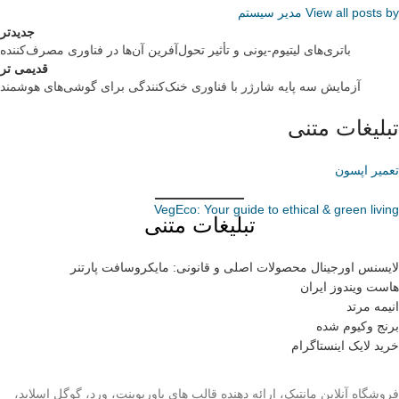
View all posts by مدیر سیستم
جدیدتر
باتری‌های لیتیوم-یونی و تأثیر تحول‌آفرین آن‌ها در فناوری مصرف‌کننده
قدیمی تر
آزمایش سه پایه شارژر با فناوری خنک‌کنندگی برای گوشی‌های هوشمند
تبلیغات متنی
تعمیر اپسون
VegEco: Your guide to ethical & green living
تبلیغات متنی
لایسنس اورجینال محصولات اصلی و قانونی: مایکروسافت پارتنر
هاست ویندوز ایران
انیمه مرتد
برنج وکیوم شده
خرید لایک اینستاگرام
فروشگاه آنلاین مانتیک، ارائه دهنده قالب های پاورپوینت، ورد، گوگل اسلاید،