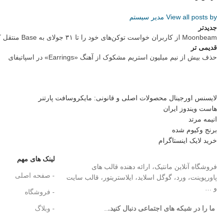
View all posts by مدیر سیستم
جدیدتر
Moonbeam از کاربران خواست توکن‌های خود را تا ۳۱ جولای به Base منتقل کنند
قدیمی تر
حذف بیش از نیم میلیون استریم مشکوک از آهنگ «Earrings» در اسپاتیفای
لایسنس اورجینال محصولات اصلی و قانونی: مایکروسافت پارتنر
هاست ویندوز ایران
انیمه مرتد
برنج وکیوم شده
خرید لایک اینستاگرام
لینک های مهم
فروشگاه آنلاین مانتیک، ارائه دهنده قالب های
- صفحه اصلی
پاورپوینت، ورد، گوگل اسلاید، ایلاستریتور، قالب سایت
و …
- فروشگاه
ما را در شبکه های اجتماعی دنبال کنید.
..
- وبلاگ