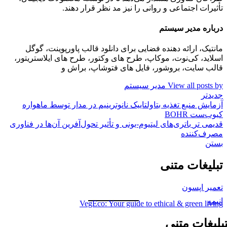
تأثیرات اجتماعی و روانی را نیز مد نظر قرار دهند.
درباره مدیر سیستم
مانتیک، ارائه دهنده فضایی برای دانلود قالب پاورپوینت، گوگل
اسلاید، کی‌نوت، موکاپ، طرح های وکتور، طرح های ایلاستریتور،
قالب سایت، بروشور، فایل های فتوشاپ، براش و
View all posts by مدیر سیستم
جدیدتر
آزمایش منبع تغذیه بتاولتاییک نانوترینیم در مدار توسط ماهواره
کیوب‌ست BOHR
قدیمی تر
باتری‌های لیتیوم-یونی و تأثیر تحول‌آفرین آن‌ها در فناوری
مصرف‌کننده
بستن
تبلیغات متنی
تعمیر اپسون
انیمه
VegEco: Your guide to ethical & green living
بلیغات متنی