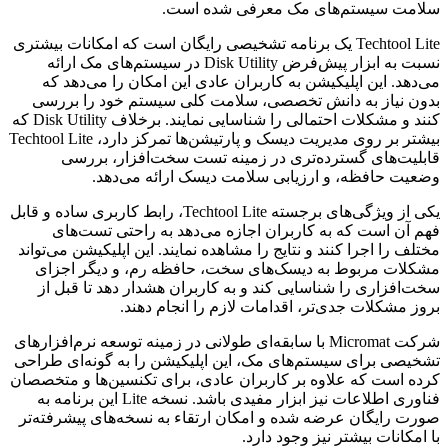
سلامت سیستم‌های مک معرفی شده است.
Techtool Lite یک برنامه تشخیصی رایگان است که امکانات بیشتری
نسبت به ابزار پیش‌فرض Disk Utility در سیستم‌های مک ارائه
می‌دهد. این اپلیکیشن به کاربران عادی این امکان را می‌دهد که
بدون نیاز به دانش تخصصی، سلامت کلی سیستم خود را بررسی
کنند و مشکلات احتمالی را شناسایی نمایند. برخلاف Disk Utility که
بیشتر بر روی مدیریت دیسک و پارتیشن‌ها تمرکز دارد، Techtool Lite
قابلیت‌های گسترده‌تری در زمینه تست سخت‌افزار، بررسی
وضعیت حافظه، و ارزیابی سلامت دیسک ارائه می‌دهد.
یکی از ویژگی‌های برجسته Techtool Lite، رابط کاربری ساده و قابل
فهم آن است که به کاربران اجازه می‌دهد به راحتی تست‌های
مختلف را اجرا کنند و نتایج را مشاهده نمایند. این اپلیکیشن می‌تواند
مشکلات مربوط به دیسک‌های سخت، حافظه رم، و دیگر اجزای
سخت‌افزاری را شناسایی کند و به کاربران هشدار دهد تا قبل از
بروز مشکلات جدی‌تر، اقدامات لازم را انجام دهند.
شرکت Micromat با سابقه‌ای طولانی در زمینه توسعه نرم‌افزارهای
تشخیصی برای سیستم‌های مک، این اپلیکیشن را به گونه‌ای طراحی
کرده است که علاوه بر کاربران عادی، برای تکنسین‌ها و متخصصان
فناوری اطلاعات نیز ابزار مفیدی باشد. نسخه Lite این برنامه به
صورت رایگان عرضه شده و امکان ارتقاء به نسخه‌های پیشرفته‌تر
با امکانات بیشتر نیز وجود دارد.