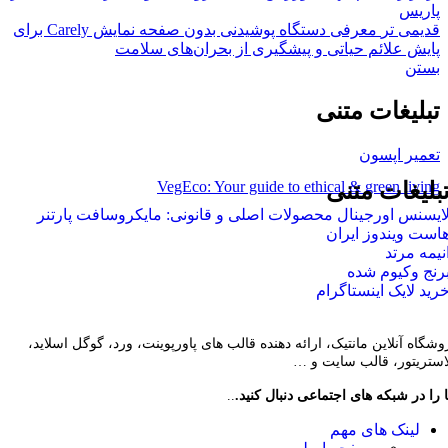
پاریس
قدیمی تر
معرفی دستگاه پوشیدنی بدون صفحه نمایش Carely برای
پایش علائم حیاتی و پیشگیری از بحران‌های سلامت
بستن
تبلیغات متنی
تعمیر اپسون
VegEco: Your guide to ethical & green living
بلیغات متنی
ایسنس اورجینال محصولات اصلی و قانونی: مایکروسافت پارتنر
است ویندوز ایران
نیمه مرتد
رنج وکیوم شده
رید لایک اینستاگرام
وشگاه آنلاین مانتیک، ارائه دهنده قالب های پاورپوینت، ورد، گوگل اسلاید،
لاستریتور، قالب سایت و …
 را در شبکه های اجتماعی دنبال کنید.
..
لینک های مهم