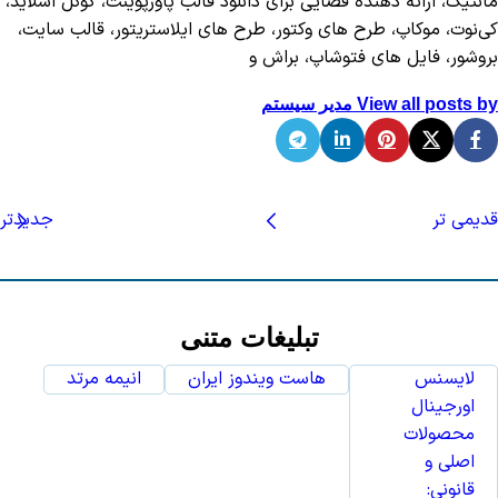
مانتیک، ارائه دهنده فضایی برای دانلود قالب پاورپوینت، گوگل اسلاید،
کی‌نوت، موکاپ، طرح های وکتور، طرح های ایلاستریتور، قالب سایت،
بروشور، فایل های فتوشاپ، براش و
View all posts by مدیر سیستم
قدیمی تر
جدیدتر
تبلیغات متنی
لایسنس
هاست ویندوز ایران
انیمه مرتد
اورجینال
محصولات
اصلی و
قانونی: