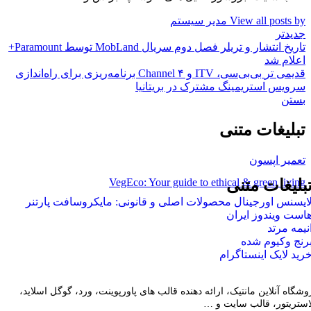
View all posts by مدیر سیستم
جدیدتر
تاریخ انتشار و تریلر فصل دوم سریال MobLand توسط Paramount+
اعلام شد
قدیمی تر
بی‌بی‌سی، ITV و Channel ۴ برنامه‌ریزی برای راه‌اندازی
سرویس استریمینگ مشترک در بریتانیا
بستن
تبلیغات متنی
تعمیر اپسون
VegEco: Your guide to ethical & green living
بلیغات متنی
ایسنس اورجینال محصولات اصلی و قانونی: مایکروسافت پارتنر
است ویندوز ایران
نیمه مرتد
رنج وکیوم شده
رید لایک اینستاگرام
وشگاه آنلاین مانتیک، ارائه دهنده قالب های پاورپوینت، ورد، گوگل اسلاید،
لاستریتور، قالب سایت و …