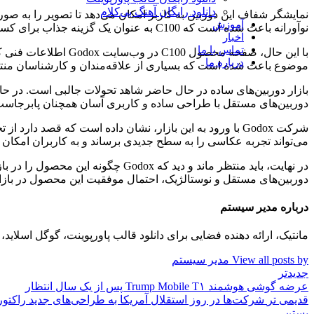
دانلود رایگان آهنگ بی‌کلام
نمایشگر شفاف این دوربین به کاربر امکان می‌دهد تا تصویر را به ص
آموزش
نوآورانه باعث شده است که C100 به عنوان یک گزینه جذاب برای کسانی که به دنبال تجربه عکاسی کلاسیک با امکانات مدرن هستند، مطرح شود.
اخبار
تماس با ما
با این حال، صفحه مح
درباره ما
موضوع باعث شده است که بسیاری از علاقه‌مندان و کارشناسان منتظر
بازار دوربین‌های ساده در حال حاضر شاهد تحولات جالبی است. در حا
دوربین‌های مستقل با طراحی ساده و کاربری آسان همچنان پابرجاست. ای
می‌تواند تجربه عکاسی را به سطح جدیدی برساند و به کاربران امکان ده
دوربین‌های مستقل و نوستالژیک، احتمال موفقیت این محصول در بازا
درباره مدیر سیستم
مانتیک، ارائه دهنده فضایی برای دانلود قالب پاورپوینت، گوگل اسلا
View all posts by مدیر سیستم
جدیدتر
عرضه گوشی هوشمند Trump Mobile T۱ پس از یک سال انتظار
قدیمی تر
شرکت‌ها در روز استقلال آمریکا به طراحی‌های جدید راکتور
بستن