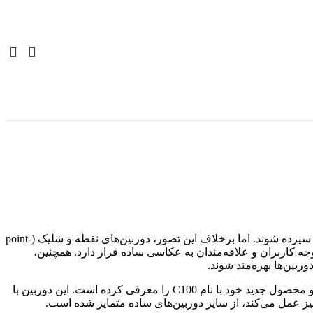
در سال‌های اخیر، با پیشرفت چشمگیر دوربین‌های گوشی‌های هوشمند، انتظار می‌رفت که دوربین‌های عکاسی ساده و مستقل به فراموشی سپرده شوند. اما برخلاف این تصور، دوربین‌های نقطه و شلیک (point-
ونه بارز این روند، دوربین کوچک و محبوب Kodak Charmera است که همچنان مورد توجه کاربران و علاقه‌مندان به عکاسی ساده قرار دارد. همچنین،
در این میان، شرکت Godox که بیشتر به خاطر محصولات نورپردازی عکاسی شناخته شده است، به تازگی وارد بازار دوربین‌های ساده شده و محصول جدید خود با نام C100 را معرفی کرده است. این دوربین با