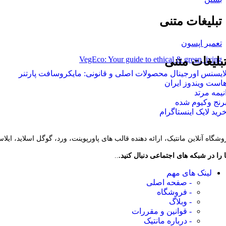
تبلیغات متنی
تعمیر اپسون
VegEco: Your guide to ethical & green living
بلیغات متنی
ایسنس اورجینال محصولات اصلی و قانونی: مایکروسافت پارتنر
است ویندوز ایران
نیمه مرتد
رنج وکیوم شده
رید لایک اینستاگرام
وشگاه آنلاین مانتیک، ارائه دهنده قالب های پاورپوینت، ورد، گوگل اسلاید، ایل
 را در شبکه های اجتماعی دنبال کنید.
..
لینک های مهم
- صفحه اصلی
- فروشگاه
- وبلاگ
- قوانین و مقررات
- درباره مانتیک