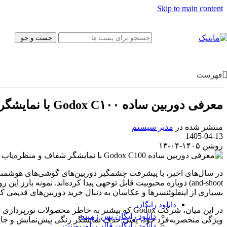
پیش‌نویس نامه
Skip to main content
بروشور
فتوشاپ
قالب سایت
جست و جو
موکاپ
کولاژ
فریم
تبلیغات
فهرست
ایلاستریتور
وکتور
آیکون
معرفی دوربین ساده Godox C۱۰۰ با نمایشگر شفاف و منظره‌یاب اپتیکال
پوستر و تبلیغات
کارت ویزیت
منتشر شده در
مدیر سیستم
کاراکتر
1405-04-13
بسته‌بندی
روشن ۱۴۰۵-۰۴-۱۳
قالب وب‌سایت
قالب‌ سایت
قالب پنل ادمین
UI/UX
فیگما
بسیاری از اینفلوئنسرها و عکاسان به دنبال خرید دوربین‌های قدیمی کانن در سایت‌هایی مانند eBay هستند تا از کیفیت و حس 
Canva
دانلود رایگان
دانلود رایگان پس زمینه
ویژگی منحصربه‌فرد خود، یعنی حذف نمایشگر رنگی پیش‌نمایش و جایگزینی آن با یک نمایشگر LCD شفاف که به عنوان منظره‌یاب اپتیکال نیز عمل 
دانلود رایگان قالب‌ پاورپوینت