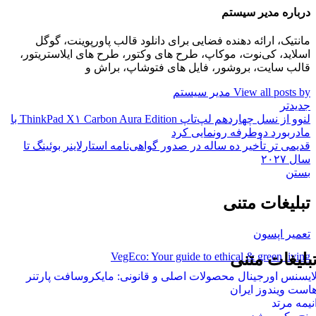
درباره مدیر سیستم
مانتیک، ارائه دهنده فضایی برای دانلود قالب پاورپوینت، گوگل
اسلاید، کی‌نوت، موکاپ، طرح های وکتور، طرح های ایلاستریتور،
قالب سایت، بروشور، فایل های فتوشاپ، براش و
View all posts by مدیر سیستم
جدیدتر
لنوو از نسل چهاردهم لپ‌تاپ ThinkPad X۱ Carbon Aura Edition با
مادربورد دوطرفه رونمایی کرد
قدیمی تر
تأخیر ده ساله در صدور گواهی‌نامه استارلاینر بوئینگ تا
سال ۲۰۲۷
بستن
تبلیغات متنی
تعمیر اپسون
VegEco: Your guide to ethical & green living
بلیغات متنی
ایسنس اورجینال محصولات اصلی و قانونی: مایکروسافت پارتنر
است ویندوز ایران
نیمه مرتد