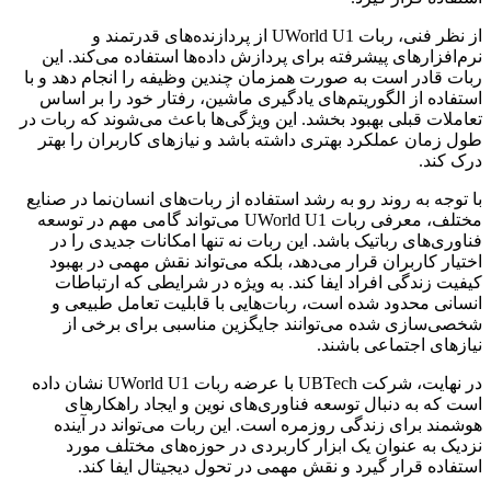
از نظر فنی، ربات UWorld U1 از پردازنده‌های قدرتمند و
نرم‌افزارهای پیشرفته برای پردازش داده‌ها استفاده می‌کند. این
ربات قادر است به صورت همزمان چندین وظیفه را انجام دهد و با
استفاده از الگوریتم‌های یادگیری ماشین، رفتار خود را بر اساس
تعاملات قبلی بهبود بخشد. این ویژگی‌ها باعث می‌شوند که ربات در
طول زمان عملکرد بهتری داشته باشد و نیازهای کاربران را بهتر
درک کند.
با توجه به روند رو به رشد استفاده از ربات‌های انسان‌نما در صنایع
مختلف، معرفی ربات UWorld U1 می‌تواند گامی مهم در توسعه
فناوری‌های رباتیک باشد. این ربات نه تنها امکانات جدیدی را در
اختیار کاربران قرار می‌دهد، بلکه می‌تواند نقش مهمی در بهبود
کیفیت زندگی افراد ایفا کند. به ویژه در شرایطی که ارتباطات
انسانی محدود شده است، ربات‌هایی با قابلیت تعامل طبیعی و
شخصی‌سازی شده می‌توانند جایگزین مناسبی برای برخی از
نیازهای اجتماعی باشند.
در نهایت، شرکت UBTech با عرضه ربات UWorld U1 نشان داده
است که به دنبال توسعه فناوری‌های نوین و ایجاد راهکارهای
هوشمند برای زندگی روزمره است. این ربات می‌تواند در آینده
نزدیک به عنوان یک ابزار کاربردی در حوزه‌های مختلف مورد
استفاده قرار گیرد و نقش مهمی در تحول دیجیتال ایفا کند.