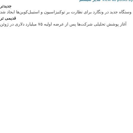
جدیدتر
وستگاه جدید در ونگارد برای نظارت بر توکنیزاسیون و استیبل‌کوین‌ها ایجاد شد
قدیمی تر
آغاز پوشش تحلیلی شرکت‌ها پس از عرضه اولیه ۷۵ میلیارد دلاری در ژوئن
تبلیغات متنی
تعمیر اپسون
VegEco: Your guide to ethical & green living
تبلیغات متنی
لایسنس اورجینال محصولات اصلی و قانونی: مایکروسافت پارتنر
هاست ویندوز ایران
انیمه مرتد
برنج وکیوم شده
خرید لایک اینستاگرام
فروشگاه آنلاین مانتیک، ارائه دهنده قالب های پاورپوینت، ورد، گوگل اسلاید،