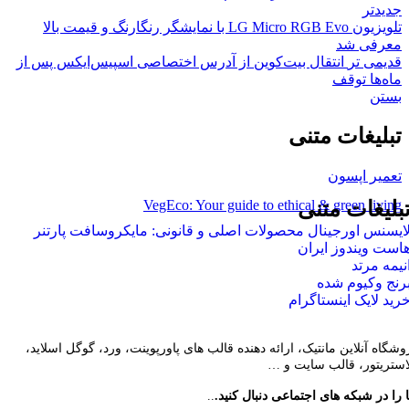
جدیدتر
تلویزیون LG Micro RGB Evo با نمایشگر رنگارنگ و قیمت بالا
معرفی شد
قدیمی تر
انتقال بیت‌کوین از آدرس اختصاصی اسپیس‌ایکس پس از
ماه‌ها توقف
بستن
تبلیغات متنی
تعمیر اپسون
VegEco: Your guide to ethical & green living
بلیغات متنی
ایسنس اورجینال محصولات اصلی و قانونی: مایکروسافت پارتنر
است ویندوز ایران
نیمه مرتد
رنج وکیوم شده
رید لایک اینستاگرام
وشگاه آنلاین مانتیک، ارائه دهنده قالب های پاورپوینت، ورد، گوگل اسلاید،
لاستریتور، قالب سایت و …
 را در شبکه های اجتماعی دنبال کنید.
..