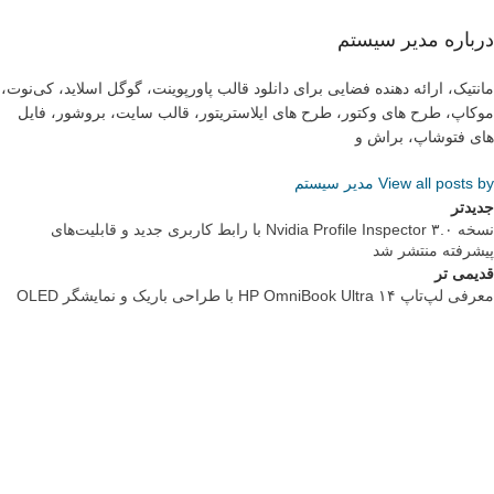
درباره مدیر سیستم
مانتیک، ارائه دهنده فضایی برای دانلود قالب پاورپوینت، گوگل اسلاید، کی‌نوت،
موکاپ، طرح های وکتور، طرح های ایلاستریتور، قالب سایت، بروشور، فایل
های فتوشاپ، براش و
View all posts by مدیر سیستم
جدیدتر
نسخه ۳.۰ Nvidia Profile Inspector با رابط کاربری جدید و قابلیت‌های
پیشرفته منتشر شد
قدیمی تر
معرفی لپ‌تاپ HP OmniBook Ultra ۱۴ با طراحی باریک و نمایشگر OLED
تبلیغات متنی
تعمیر اپسون
VegEco: Your guide to ethical & green living
تبلیغات متنی