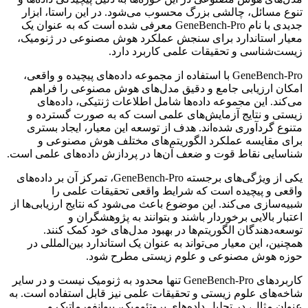
تنوع مسائل، چالشی بزرگ محسوب می‌شود. در این راستا، ابزار
جدیدی با نام GeneBench-Pro معرفی شده است که به عنوان یک
معیار استاندارد برای سنجش عملکرد هوش مصنوعی در ژنومیک،
زیست‌شناسی و تحقیقات علمی کاربرد دارد.
GeneBench-Pro با استفاده از مجموعه داده‌های پیچیده و واقعی،
امکان ارزیابی جامع و دقیق مدل‌های هوش مصنوعی را فراهم
می‌کند. این مجموعه داده‌ها شامل اطلاعات ژنتیکی، داده‌های
زیستی و نتایج آزمایش‌های علمی است که به صورت گسترده و
متنوع گردآوری شده‌اند. هدف از توسعه این معیار، ایجاد بستری
برای مقایسه عملکرد الگوریتم‌های مختلف هوش مصنوعی و
شناسایی نقاط قوت و ضعف آن‌ها در پردازش داده‌های علمی است.
یکی از ویژگی‌های برجسته GeneBench-Pro، تمرکز آن بر داده‌های
واقعی و پیچیده است که شرایط واقعی تحقیقات علمی را
شبیه‌سازی می‌کند. این موضوع باعث می‌شود که نتایج ارزیابی‌ها از
اعتبار بالایی برخوردار باشند و بتوانند به پژوهشگران و
توسعه‌دهندگان الگوریتم‌ها در بهبود مدل‌های خود کمک کنند.
همچنین، این معیار می‌تواند به عنوان یک استاندارد بین‌المللی در
حوزه هوش مصنوعی و علوم زیستی مطرح شود.
کاربردهای GeneBench-Pro تنها محدود به ژنومیک نیست و در سایر
شاخه‌های علوم زیستی و تحقیقات علمی نیز قابل استفاده است. به
عنوان مثال، در تحلیل داده‌های پروتئومیک، بیوانفورماتیک و