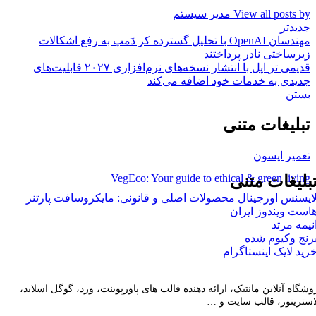
View all posts by مدیر سیستم
جدیدتر
مهندسان OpenAI با تحلیل گسترده کر دَمپ به رفع اشکالات
زیرساختی نادر پرداختند
قدیمی تر
اپل با انتشار نسخه‌های نرم‌افزاری ۲۰۲۷ قابلیت‌های
جدیدی به خدمات خود اضافه می‌کند
بستن
تبلیغات متنی
تعمیر اپسون
VegEco: Your guide to ethical & green living
بلیغات متنی
ایسنس اورجینال محصولات اصلی و قانونی: مایکروسافت پارتنر
است ویندوز ایران
نیمه مرتد
رنج وکیوم شده
رید لایک اینستاگرام
وشگاه آنلاین مانتیک، ارائه دهنده قالب های پاورپوینت، ورد، گوگل اسلاید،
لاستریتور، قالب سایت و …