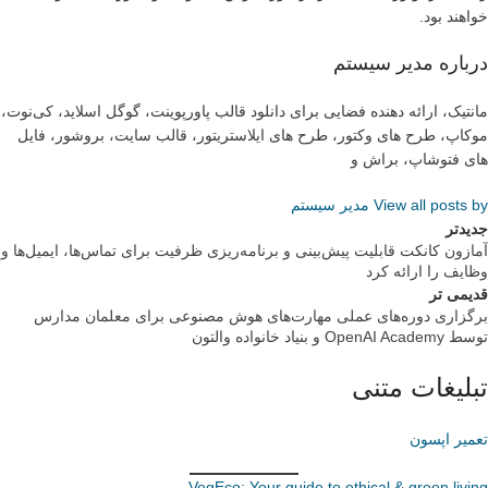
خواهند بود.
درباره مدیر سیستم
مانتیک، ارائه دهنده فضایی برای دانلود قالب پاورپوینت، گوگل اسلاید، کی‌نوت،
موکاپ، طرح های وکتور، طرح های ایلاستریتور، قالب سایت، بروشور، فایل
های فتوشاپ، براش و
View all posts by مدیر سیستم
جدیدتر
آمازون کانکت قابلیت پیش‌بینی و برنامه‌ریزی ظرفیت برای تماس‌ها، ایمیل‌ها و
وظایف را ارائه کرد
قدیمی تر
برگزاری دوره‌های عملی مهارت‌های هوش مصنوعی برای معلمان مدارس
توسط OpenAI Academy و بنیاد خانواده والتون
تبلیغات متنی
تعمیر اپسون
VegEco: Your guide to ethical & green living