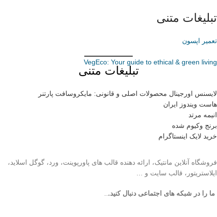
تبلیغات متنی
تعمیر اپسون
VegEco: Your guide to ethical & green living
تبلیغات متنی
لایسنس اورجینال محصولات اصلی و قانونی: مایکروسافت پارتنر
هاست ویندوز ایران
انیمه مرتد
برنج وکیوم شده
خرید لایک اینستاگرام
فروشگاه آنلاین مانتیک، ارائه دهنده قالب های پاورپوینت، ورد، گوگل اسلاید،
ایلاستریتور، قالب سایت و …
ما را در شبکه های اجتماعی دنبال کنید.
..