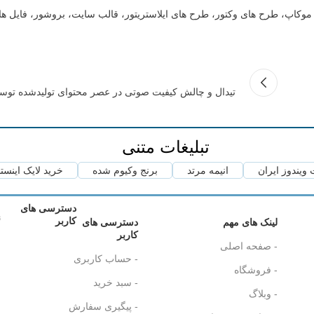
ت، موکاپ، طرح های وکتور، طرح های ایلاستریتور، قالب سایت، بروشور، فایل ه
تیدال و چالش کیفیت صوتی در عصر محتوای تولیدشده ت
تبلیغات متنی
ویندوز ایران
انیمه مرتد
برنج وکیوم شده
خرید لایک اینست
دسترسی های
ن
کاربر
لینک های مهم
دسترسی های
کاربر
- صفحه اصلی
- حساب کاربری
- فروشگاه
- سبد خرید
- وبلاگ
- پیگیری سفارش