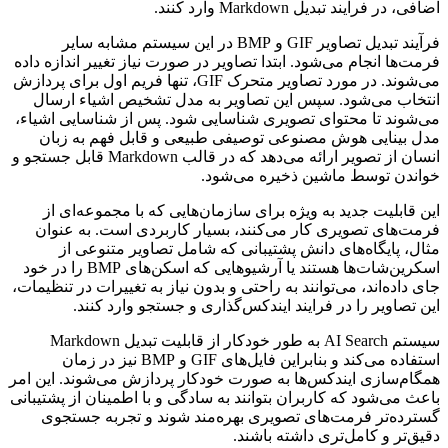
اضافی، در فرایند تبدیل Markdown وارد کنند.
فرآیند تبدیل تصاویر GIF و BMP در این سیستم مشابه سایر
فرمت‌ها انجام می‌شود. ابتدا تصاویر در صورت نیاز تغییر اندازه داده
می‌شوند. در مورد تصاویر متحرک GIF، تنها فریم اول برای پردازش
انتخاب می‌شود. سپس این تصاویر به مدل تشخیص اشیاء ارسال
می‌شوند تا محتوای تصویری شناسایی شود. پس از شناسایی اشیاء،
مدل بینایی هوش مصنوعی توصیفی طبیعی و قابل فهم به زبان
انسان از تصویر ارائه می‌دهد که در قالب Markdown قابل جستجو و
خواندن توسط ماشین ذخیره می‌شود.
این قابلیت جدید به ویژه برای سازمان‌هایی که با مجموعه‌ای از
فرمت‌های تصویری کار می‌کنند، بسیار کاربردی است. به عنوان
مثال، پایگاه‌های دانش پشتیبانی که شامل تصاویر متنوعی از
اسکرین‌شات‌ها هستند یا آرشیوهایی که اسکن‌های BMP را در خود
جای داده‌اند، می‌توانند به راحتی و بدون نیاز به تغییرات در تنظیمات،
این تصاویر را در فرایند ایندکس‌گذاری و جستجو وارد کنند.
سیستم AI Search به طور خودکار از قابلیت تبدیل Markdown
استفاده می‌کند و بنابراین فایل‌های GIF و BMP نیز در زمان
همگام‌سازی ایندکس‌ها به صورت خودکار پردازش می‌شوند. این امر
باعث می‌شود که کاربران بتوانند به سادگی و با اطمینان از پشتیبانی
گسترده‌تر فرمت‌های تصویری بهره‌مند شوند و تجربه جستجوی
دقیق‌تر و کامل‌تری داشته باشند.