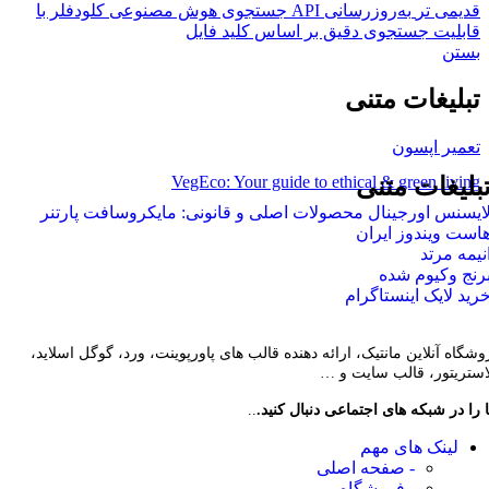
قدیمی تر
به‌روزرسانی API جستجوی هوش مصنوعی کلودفلر با
قابلیت جستجوی دقیق بر اساس کلید فایل
بستن
تبلیغات متنی
تعمیر اپسون
VegEco: Your guide to ethical & green living
بلیغات متنی
ایسنس اورجینال محصولات اصلی و قانونی: مایکروسافت پارتنر
است ویندوز ایران
نیمه مرتد
رنج وکیوم شده
رید لایک اینستاگرام
وشگاه آنلاین مانتیک، ارائه دهنده قالب های پاورپوینت، ورد، گوگل اسلاید،
لاستریتور، قالب سایت و …
 را در شبکه های اجتماعی دنبال کنید.
..
لینک های مهم
- صفحه اصلی
- فروشگاه