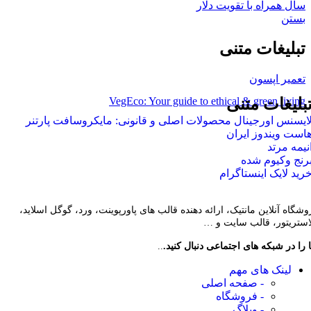
سال همراه با تقویت دلار
بستن
تبلیغات متنی
تعمیر اپسون
VegEco: Your guide to ethical & green living
بلیغات متنی
ایسنس اورجینال محصولات اصلی و قانونی: مایکروسافت پارتنر
است ویندوز ایران
نیمه مرتد
رنج وکیوم شده
رید لایک اینستاگرام
وشگاه آنلاین مانتیک، ارائه دهنده قالب های پاورپوینت، ورد، گوگل اسلاید،
لاستریتور، قالب سایت و …
 را در شبکه های اجتماعی دنبال کنید.
..
لینک های مهم
- صفحه اصلی
- فروشگاه
- وبلاگ