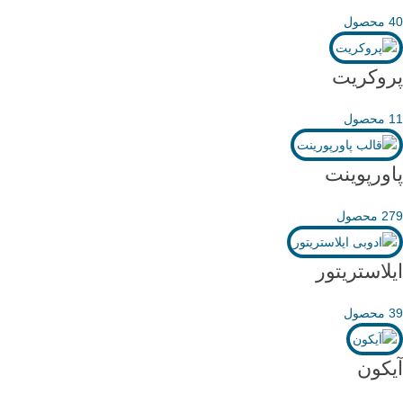
40 محصول
پروکریت
11 محصول
پاورپوینت
279 محصول
ایلاستریتور
39 محصول
آیکون