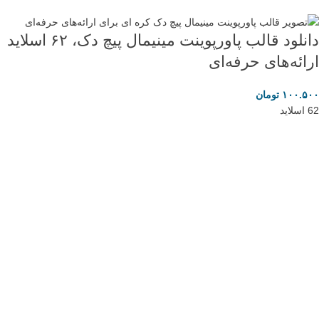
دانلود قالب پاورپوینت مینیمال پیچ دک، ۶۲ اسلاید
ارائه‌های حرفه‌ای
۱۰۰.۵۰۰
تومان
62 اسلاید
تبلیغات متنی
لایسنس اورجینال محصولات اصلی و قانونی: مایکروسافت پارتنر
هاست ویندوز ایران
انیمه مرتد
برنج وکیوم شده
خرید لایک اینستاگرام
فروشگاه آنلاین مانتیک، ارائه دهنده قالب های پاورپوینت، ورد، گوگل اسلاید،
ایلاستریتور، قالب سایت و …