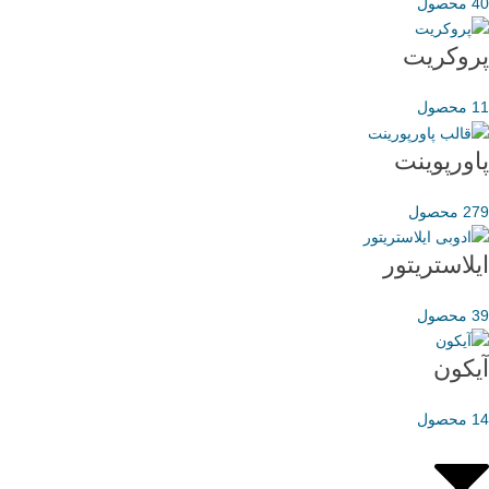
40 محصول
پروکریت
11 محصول
پاورپوینت
279 محصول
ایلاستریتور
39 محصول
آیکون
14 محصول