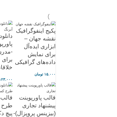
پکیج اینفوگرافیک
دانلود
نقشه جهان –
پاورپو
ابزاری ایده‌آل
-مدرن
برای نمایش
برای ا
داده‌های گرافیکی
خلاقان
۱۵.۰۰۰
تومان
۱۲۳.۰۰۰
قالب پاورپوینت
قالب 
پیشنهاد تجاری
طرح ک
(بیزینس پروپزال)-
پیچ د