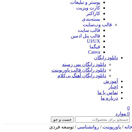
پوستر و تبلیغات
کارت ویزیت
کاراکتر
بسته‌بندی
قالب وب‌سایت
قالب‌ سایت
قالب پنل ادمین
UI/UX
فیگما
Canva
دانلود رایگان
دانلود رایگان پس زمینه
دانلود رایگان قالب‌ پاورپوینت
دانلود رایگان آهنگ بی‌کلام
آموزش
اخبار
تماس با ما
درباره ما
0
0
موارد
جست و جو
انه
/
پاورپوینت
/
روانشناسی
/
توسعه فردی