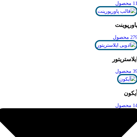
1 محصول
اورپوینت
27 محصول
یلاستریتور
3 محصول
یکون
1 محصول