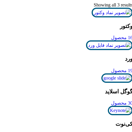
Showing all 3 result
کتور
1 محصول
رد
1 محصول
وگل اسلاید
3 محصول
ی‌نوت