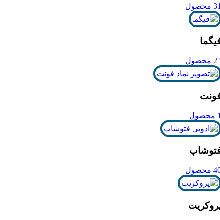
3 محصول
یگما
2 محصول
ونت
محصول
توشاپ
4 محصول
روکریت