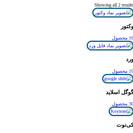
Showing all 2 result
کتور
1 محصول
رد
1 محصول
وگل اسلاید
3 محصول
ی‌نوت