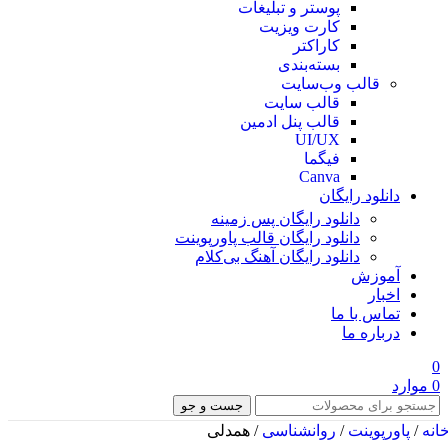
پوستر و تبلیغات
کارت ویزیت
کاراکتر
بسته‌بندی
قالب وب‌سایت
قالب‌ سایت
قالب پنل ادمین
UI/UX
فیگما
Canva
دانلود رایگان
دانلود رایگان پس زمینه
دانلود رایگان قالب‌ پاورپوینت
دانلود رایگان آهنگ بی‌کلام
آموزش
اخبار
تماس با ما
درباره ما
0
0
موارد
جست و جو
انه
/
پاورپوینت
/
روانشناسی
/
همدلی