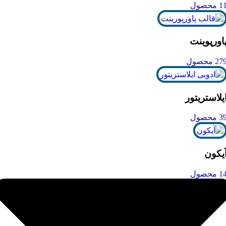
1 محصول
اورپوینت
27 محصول
یلاستریتور
3 محصول
یکون
1 محصول