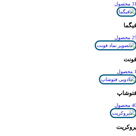
3 محصول
یگما
2 محصول
ونت
محصول
توشاپ
4 محصول
روکریت