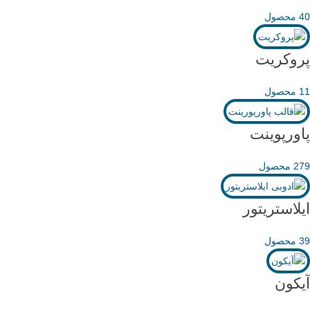
40 محصول
پروکریت
11 محصول
پاورپوینت
279 محصول
ایلاستریتور
39 محصول
آیکون