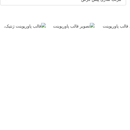
دانلود قالب
دانلود قالب
پاورپوینت ژنتیک
پاورپوینت ژنتیک،
د قالب
و سرطان | ابزار
DNA و
وینت ژنتیک
تخصصی و
نانوتکنولوژی |
ی سندروم
حرفه‌ای برای
ارائه‌ای علمی با
پیشرفته با
ارائه‌های علمی
تمرکز بر DNA
سلاید
ای
۱۰۵.۰۰۰
تومان
۱۰۸.۰۰۰
تومان
32 اسلاید
28 اسلاید
تومان