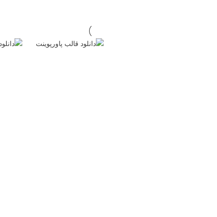
دانلود قالب
دانلو
پاورپوینت
پاورپ
اینفوگرافیک
درمان
DNA با ۳۱ اسلاید
داون 
حرفه‌ای
۳۲ ا
۹۰.۰۰۰
تومان
حرفه‌
31 اسلاید
۷۵.۰۰۰
32 اسلاید