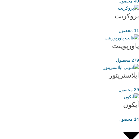
40 محصول
پروکریت
11 محصول
پاورپوینت
279 محصول
ایلاستریتور
39 محصول
آیکون
14 محصول