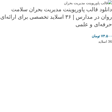
دانلود قالب پاورپوینت مدیریت بحران سلامت
روان در مدارس | ۳۶ اسلاید تخصصی برای ارائه‌ای
حرفه‌ای و علمی
۷۳.۵۰۰
تومان
36 اسلاید
تبلیغات متنی
لایسنس اورجینال محصولات اصلی و قانونی: مایکروسافت پارتنر
هاست ویندوز ایران
انیمه مرتد
برنج وکیوم شده
خرید لایک اینستاگرام
فروشگاه آنلاین مانتیک، ارائه دهنده قالب های پاورپوینت، ورد، گوگل اسلاید،
ایلاستریتور، قالب سایت و …