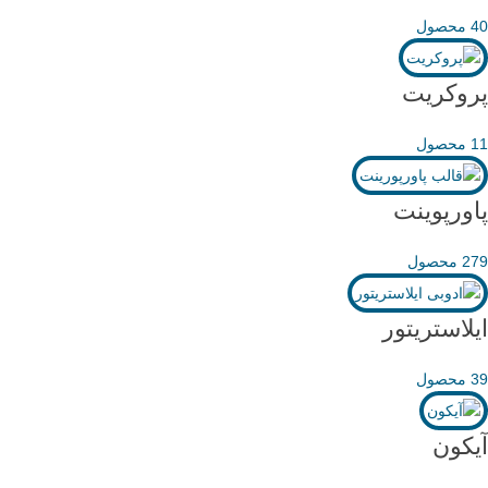
40 محصول
پروکریت
11 محصول
پاورپوینت
279 محصول
ایلاستریتور
39 محصول
آیکون