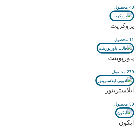
40 محصول
پروکریت
11 محصول
پاورپوینت
279 محصول
ایلاستریتور
39 محصول
آیکون