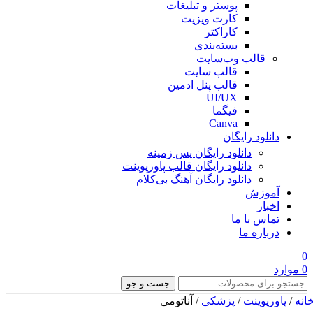
پوستر و تبلیغات
کارت ویزیت
کاراکتر
بسته‌بندی
قالب وب‌سایت
قالب‌ سایت
قالب پنل ادمین
UI/UX
فیگما
Canva
دانلود رایگان
دانلود رایگان پس زمینه
دانلود رایگان قالب‌ پاورپوینت
دانلود رایگان آهنگ بی‌کلام
آموزش
اخبار
تماس با ما
درباره ما
0
0
موارد
جست و جو
انه
/
پاورپوینت
/
پزشکی
/
آناتومی