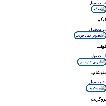
3 محصول
یگما
2 محصول
ونت
محصول
توشاپ
4 محصول
روکریت