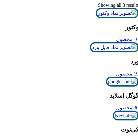
Showing all 3 result
کتور
1 محصول
رد
1 محصول
وگل اسلاید
3 محصول
ی‌نوت