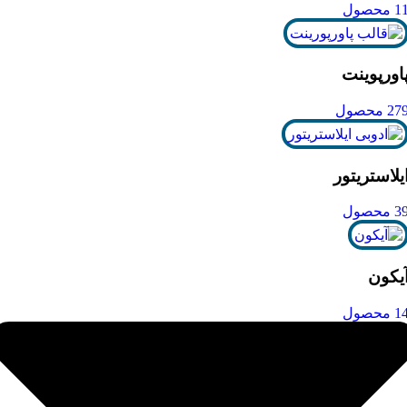
1 محصول
اورپوینت
27 محصول
یلاستریتور
3 محصول
یکون
1 محصول