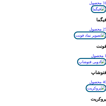
3 محصول
یگما
2 محصول
ونت
محصول
توشاپ
4 محصول
روکریت