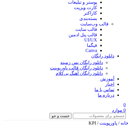
پوستر و تبلیغات
کارت ویزیت
کاراکتر
بسته‌بندی
قالب وب‌سایت
قالب‌ سایت
قالب پنل ادمین
UI/UX
فیگما
Canva
دانلود رایگان
دانلود رایگان پس زمینه
دانلود رایگان قالب‌ پاورپوینت
دانلود رایگان آهنگ بی‌کلام
آموزش
اخبار
تماس با ما
درباره ما
0
0
موارد
جست و جو
انه
/
پاورپوینت
/
KPI