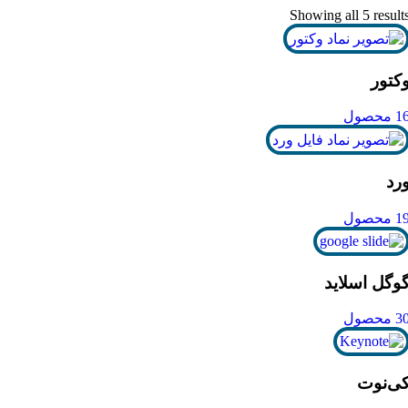
Showing all 5 result
کتور
1 محصول
رد
1 محصول
وگل اسلاید
3 محصول
ی‌نوت