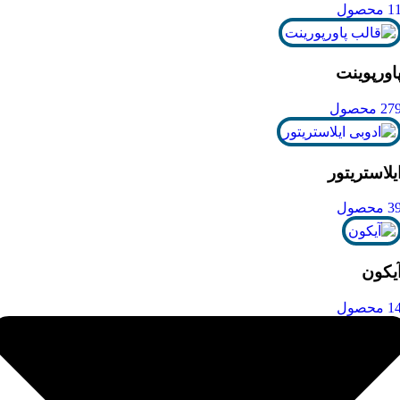
1 محصول
اورپوینت
27 محصول
یلاستریتور
3 محصول
یکون
1 محصول