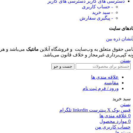
دسترسی های کاربر
دسترسی های کاربر
- حساب کاربری
- سبد خرید
- پیگیری سفارش
ادهای سایت
امی حقوق متعلق به وب‌سایت و فروشگاه‌ آنلاین
مانتیک
می‌باشد و هر
نه کپی‌برداری غیرمجاز و خلاف قانون می‌باشد.
بستن
جست و جو
علاقه مندی ها
مقایسه
ورود / فرم ثبت نام
سبد خرید
بستن
فیس بوک
X
پینترست
linkedin
تلگرام
0
علاقه مندی ها
0
موارد
محصول
حساب کاربری من
دسته ها