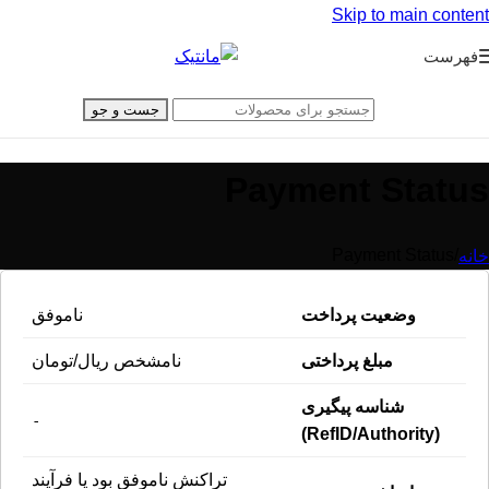
Skip to main content
فهرست
جست و جو
Payment Status
Payment Status
/
خانه
وضعیت پرداخت
ناموفق
مبلغ پرداختی
نامشخص ریال/تومان
شناسه پیگیری
-
(RefID/Authority)
تراکنش ناموفق بود یا فرآیند