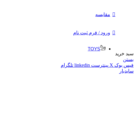
Kids Lighting
Kids Textiles
مقایسه
STORAGE SYSTEMS
Storage Chests
Hallway Units
Shoe Cabinets
ورود / فرم ثبت نام
Screens
Trolleys
TOYS
سبد خرید
ACCESSORIES
بستن
Cushions
فیس بوک
X
پینترست
linkedin
تلگرام
Photo Frames
سایدبار
Bean Bags
Home Telephones
BEDROOM
Bed Cushions
Duvets & Pillows
Throws & Blankets
Alarm Clocks
FURNITURE
Chairs
Loungers
Stools
Shelves