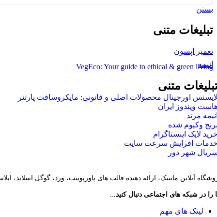
Outdoor Toys
بستن
TRAVEL
Luggage Accessories
Tech Accessories
تبلیغات متنی
Reusable Bags
KITCHEN
تعمیر اپسون
Cookbooks
Baking
انیمه
VegEco: Your guide to ethical & green living
Carafes & Jugs
Mugs & Cups
بلیغات متنی
FASHION
Headphones
ایسنس اورجینال محصولات اصلی و قانونی: مایکروسافت پارتنر
Reusable Bags
است ویندوز ایران
Grooming
نیمه مرتد
DRINK
رنج وکیوم شده
Barware
رید لایک اینستاگرام
Hip Flasks
دمات افرایش سرعت سایت
Wine Accessories
ریال شهر دور
Tea & Coffee
HEALTH
Glass Food Containers
وشگاه آنلاین مانتیک، ارائه دهنده قالب های پاورپوینت، ورد، گوگل اسلاید، ایل
Sports Drink Bottles
Stainless Steel Bottles
 را در شبکه های اجتماعی دنبال کنید.
..
لینک های مهم