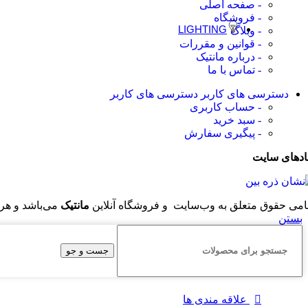
- صفحه اصلی
- فروشگاه
LIGHTING
- وبلاگ
- قوانین و مقررات
SOFAS AND ARMCHAIRS
- درباره مانتیک
Footstools
Day Beds
- تماس با ما
Lounge Chairs
دسترسی های کاربر
دسترسی های کاربر
Small Sofas
Easy chairs
- حساب کاربری
CHESTS OF DRAWERS
- سبد خرید
Bookcases
- پیگیری سفارش
Storage Walls
Sideboards
ادهای سایت
Display Cabinets
Hallway Units
TABLES AND CHAIRS
امی حقوق متعلق به وب‌سایت و فروشگاه‌ آنلاین
مانتیک
می‌باشد و هر 
Coffee Tables
Console Tables
بستن
Secretary Desks
Writing Desks
جست و جو
Game Tables
KIDS FURNITURE
Kids Bedroom
Kids Armchairs
علاقه مندی ها
Kids Bathroom