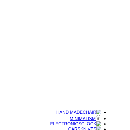
۵۲.۵۰۰
تومان
1 طرح
UPS SERVICE
Shipping & Returns
STORES
Find retail locations
FREE SHIPPING
For orders above €100
CUSTOMER CARE
For All Your Questions
HAND MADE
MINIMALISM
ELECTRONICS
CARS