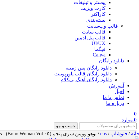
پوستر و تبلیغات
کارت ویزیت
کاراکتر
بسته‌بندی
قالب وب‌سایت
قالب‌ سایت
قالب پنل ادمین
UI/UX
فیگما
Canva
دانلود رایگان
دانلود رایگان پس زمینه
دانلود رایگان قالب‌ پاورپوینت
دانلود رایگان آهنگ بی‌کلام
آموزش
اخبار
تماس با ما
درباره ما
0
0
موارد
جست و جو
انه
/
فتوشاپ
/
eps
/
بوهو وومن سری پنجم (Boho Woman Vol.۰۵)– طراحی مدرن و خلاقانه