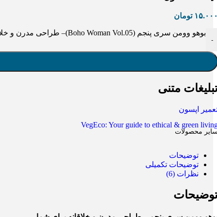
۱۵.۰۰
تومان
بوهو وومن سری پنجم (Boho Woman Vol.05)– طراحی مدرن و خلاقانه عدد
-
بلیغات متنی
عمیر اپسون
VegEco: Your guide to ethical & green livin
ایر محصولات
توضیحات
توضیحات تکمیلی
نظرات (6)
وضیحات
وهو وومن سری پنجم – طراحی مدرن و خلاقانه برای شما