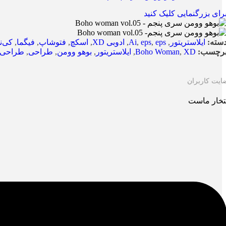
رای بزرگنمایی کلیک کنید
سته:
ایلاستریتور
,
eps
,
eps
,
Ai
,
ادوبی XD
,
اسکچ
,
فتوشاپ
,
فیگما
,
کی‌ن
رچسب:
XD
,
Boho Woman
,
ایلاستریتور
,
بوهو وومن
,
طراحی
,
طراحی خ
ایت کاربران
تخار ماست