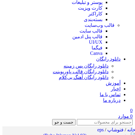
پوستر و تبلیغات
کارت ویزیت
کاراکتر
بسته‌بندی
قالب وب‌سایت
قالب‌ سایت
قالب پنل ادمین
UI/UX
فیگما
Canva
دانلود رایگان
دانلود رایگان پس زمینه
دانلود رایگان قالب‌ پاورپوینت
دانلود رایگان آهنگ بی‌کلام
آموزش
اخبار
تماس با ما
درباره ما
0
0
موارد
جست و جو
انه
/
فتوشاپ
/
eps