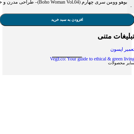
بوهو وومن سری چهارم (Boho Woman Vol.04)– طراحی مدرن و خلاقانه عدد
-
افزودن به سبد خرید
بلیغات متنی
عمیر اپسون
VegEco: Your guide to ethical & green livin
ایر محصولات
توضیحات
توضیحات تکمیلی
نظرات (6)
وضیحات
وهو وومن سری چهارم – طراحی مدرن و خلاقانه برای شما
فایل های بوهو وومن – سری چهارم “Boho Woman Vol. ۴” یک انتخاب
الی برای طراحی های مینیمال و جدید است. این مجموعه با طراحی