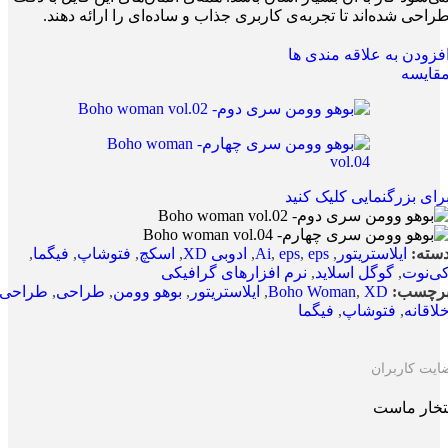
راحی شده‌اند تا تجربه‌ی کاربری جذاب و ساده‌ای را ارائه دهند.
فزودن به علاقه مندی ها
قایسه
رای بزرگنمایی کلیک کنید
سته:
ایلاستریتور
,
eps
,
eps
,
Ai
,
ادوبی XD
,
اسکچ
,
فتوشاپ
,
فیگما
,
ی‌نوت
,
گوگل اسلاید
,
نرم افزارهای گرافیکی
رچسب:
XD
,
Boho Woman
,
ایلاستریتور
,
بوهو وومن
,
طراحی
,
طراحی
لاقانه
,
فتوشاپ
,
فیگما
ایت کاربران
تخار ماست