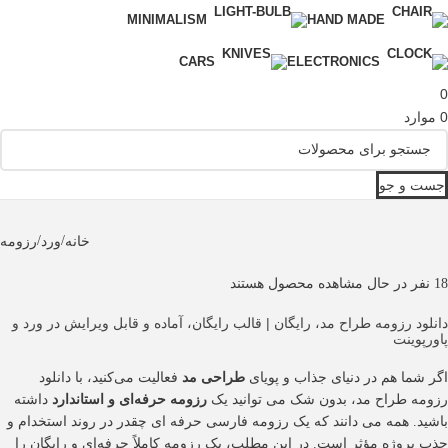
MINIMALISM
HAND MADE
CARS
ELECTRONICS
0
0
موارد
جست و جو
خانه
/
ورد
/
رزومه
18
نفر در حال مشاهده محصول هستند
دانلود رزومه طراح مد، رایگان | قالب رایگان، آماده و قابل ویرایش در ورد و
پاورپوینت
اگر شما هم در دنیای جذاب و پویای
طراحی مد
فعالیت می‌کنید، با دانلود
رزومه طراح مد، بدون شک می توانید یک
رزومه حرفه‌ای و استاندارد
داشته
باشید. همه می دانند که یک رزومه فارسی حرفه ای چقدر در روند استخدام و
جذب پروژه مؤثر است. در این مطلب، یک رزومه کاملاً حرفه‌ای و رایگان را