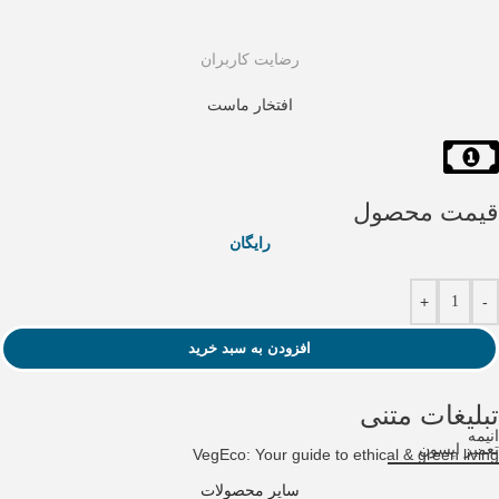
رضایت کاربران
افتخار ماست
قیمت محصول
رایگان
+
-
افزودن به سبد خرید
تبلیغات متنی
انیمه
تعمیر اپسون
VegEco: Your guide to ethical & green living
سایر محصولات