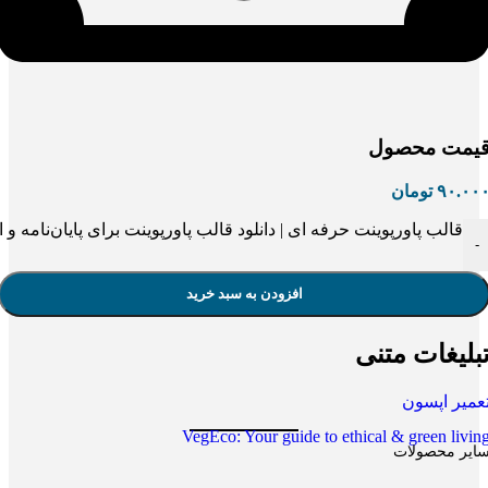
یمت محصول
۹۰.۰۰
تومان
قالب پاورپوینت حرفه ای | دانلود قالب پاورپوینت برای پایان‌نامه و
-
افزودن به سبد خرید
بلیغات متنی
عمیر اپسون
VegEco: Your guide to ethical & green livin
ایر محصولات