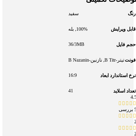
رنگ
سفید
قابل ویرایش
100%
,
بله
36/3MB
حجم فایل
فونت
تیتر-B Titr
,
نازنین-B Nazanin
16:9
نرخ استاندارد ابعاد
41
تعداد اسلاید
4.
بررسی