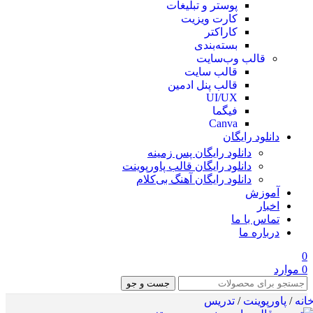
پوستر و تبلیغات
کارت ویزیت
کاراکتر
بسته‌بندی
قالب وب‌سایت
قالب‌ سایت
قالب پنل ادمین
UI/UX
فیگما
Canva
دانلود رایگان
دانلود رایگان پس زمینه
دانلود رایگان قالب‌ پاورپوینت
دانلود رایگان آهنگ بی‌کلام
آموزش
اخبار
تماس با ما
درباره ما
0
0
موارد
جست و جو
انه
/
پاورپوینت
/
تدریس