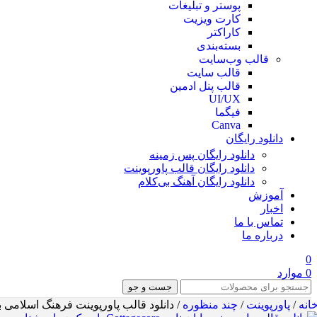
پوستر و تبلیغات
کارت ویزیت
کاراکتر
بسته‌بندی
قالب وب‌سایت
قالب‌ سایت
قالب پنل ادمین
UI/UX
فیگما
Canva
دانلود رایگان
دانلود رایگان پس زمینه
دانلود رایگان قالب‌ پاورپوینت
دانلود رایگان آهنگ بی‌کلام
آموزش
اخبار
تماس با ما
درباره ما
0
0
موارد
جست و جو
انه
/
پاورپوینت
/
چند منظوره
/
دانلود قالب پاورپوینت فرهنگ اسلامی با طراحی جذا